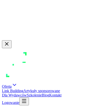
Obróć urządzenie
Korzystasz z urządzenia mobilnego. Dla lepszego widoku
rozbudowanych tabel i wykresów zalecamy obrócenie ekranu do
poziomu.
Oferta
Link Building
Artykuły sponsorowane
Dla Wydawców
Szkolenie
Blog
Kontakt
Logowanie