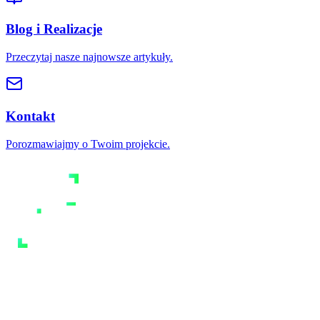
Blog i Realizacje
Przeczytaj nasze najnowsze artykuły.
Kontakt
Porozmawiajmy o Twoim projekcie.
Agencja link buildingowa i content marketingowa. Pomagamy
firmom rosnąć w wynikach wyszukiwania dzięki jakościowym
odnośnikom.