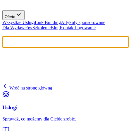
Obróć telefon dla lepszego widoku na niektórych wykresach i
tabelach.
Oferta
Wszystkie Usługi
Link Building
Artykuły sponsorowane
Dla Wydawców
Szkolenie
Blog
Kontakt
Logowanie
404
Chyba zgubiliśmy ten link.
Wyszukiwaliśmy wszędzie, odpaliliśmy boty, ale niestety tej strony
tu nie ma. Mogła zostać przeniesiona lub adres URL zawiera błąd.
Wróć na stronę główną
Usługi
Sprawdź, co możemy dla Ciebie zrobić.